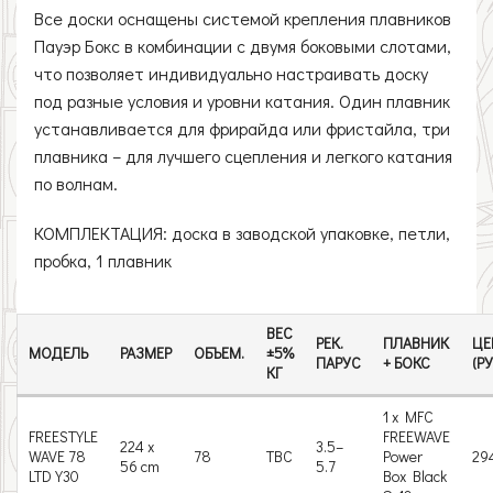
Все доски оснащены системой крепления плавников
Пауэр Бокс в комбинации с двумя боковыми слотами,
что позволяет индивидуально настраивать доску
под разные условия и уровни катания. Один плавник
устанавливается для фрирайда или фристайла, три
плавника – для лучшего сцепления и легкого катания
по волнам.
КОМПЛЕКТАЦИЯ: доска в заводской упаковке, петли,
пробка, 1 плавник
ВЕС
РЕК.
ПЛАВНИК
ЦЕ
МОДЕЛЬ
РАЗМЕР
ОБЪЕМ.
±5%
ПАРУС
+ БОКС
(РУ
КГ
1 x MFC
FREESTYLE
FREEWAVE
224 x
3.5–
WAVE 78
78
TBC
Power
29
56 cm
5.7
LTD Y30
Box Black