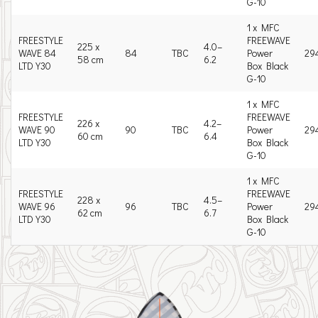
G-10
1 x MFC
FREESTYLE
FREEWAVE
225 x
4.0–
WAVE 84
84
TBC
Power
29
58 cm
6.2
LTD Y30
Box Black
G-10
1 x MFC
FREESTYLE
FREEWAVE
226 x
4.2–
WAVE 90
90
TBC
Power
29
60 cm
6.4
LTD Y30
Box Black
G-10
1 x MFC
FREESTYLE
FREEWAVE
228 x
4.5–
WAVE 96
96
TBC
Power
29
62 cm
6.7
LTD Y30
Box Black
G-10