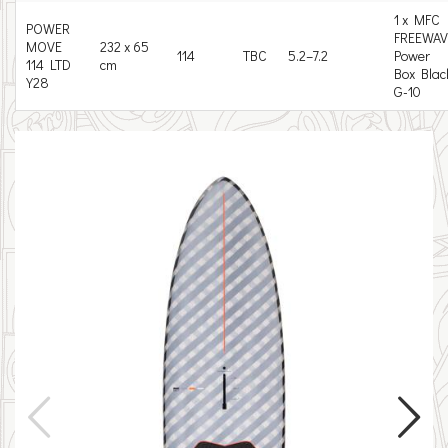
1 x MFC
POWER
FREEWAV
MOVE
232 x 65
114
TBC
5.2–7.2
Power
114 LTD
cm
Box Blac
Y28
G-10

