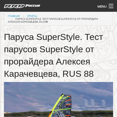
Перейти к основному содержанию
MENU
ВЫ ЗДЕСЬ
ГЛАВНАЯ
ОТЧЕТЫ
Виндсерфинг
ПАРУСА SUPERSTYLE. ТЕСТ ПАРУСОВ SUPERSTYLE ОТ ПРОРАЙДЕРА
АЛЕКСЕЯ КАРАЧЕВЦЕВА, RUS 88
Крылья и Доски (Вингфойлинг)
Паруса SuperStyle. Тест
Подводное крыло (Гидрофойл)
парусов SuperStyle от
Доска с веслом (САП)
прорайдера Алексея
Контакты
Карачевцева, RUS 88
Команда
Купить