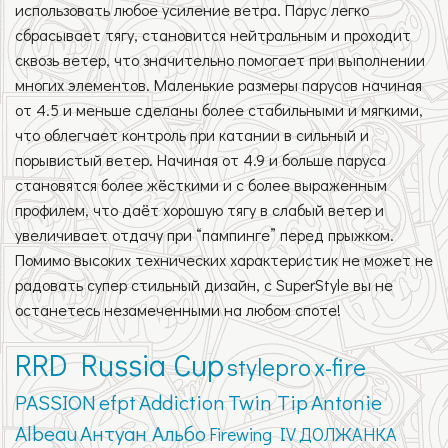
использовать любое усиление ветра. Парус легко
сбрасывает тягу, становится нейтральным и проходит
сквозь ветер, что значительно помогает при выполнении
многих элементов. Маленькие размеры парусов начиная
от 4.5 и меньше сделаны более стабильными и мягкими,
что облегчает контроль при катании в сильный и
порывистый ветер. Начиная от 4.9 и больше паруса
становятся более жёсткими и с более выраженным
профилем, что даёт хорошую тягу в слабый ветер и
увеличивает отдачу при “пампинге” перед прыжком.
Помимо высоких технических характеристик не может не
радовать супер стильный дизайн, с SuperStyle вы не
останетесь незамеченными на любом споте!
RRD Russia Cup
stylepro
x-fire
PASSION
efpt
Addiction
Twin Tip
Antonie
Albeau
Антуан Альбо
Firewing IV
ДОЛЖАНКА