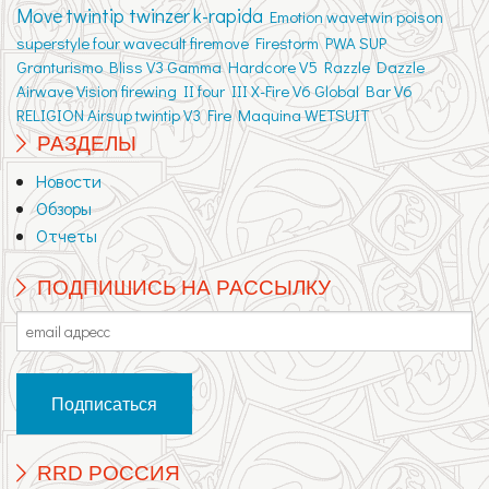
Move
twintip twinzer
k-rapida
Emotion
wavetwin
poison
superstyle
four
wavecult
firemove
Firestorm
PWA
SUP
Granturismo
Bliss V3
Gamma
Hardcore V5
Razzle Dazzle
Airwave
Vision
firewing II
four III
X-Fire V6
Global Bar V6
RELIGION
Airsup
twintip V3
Fire
Maquina
WETSUIT
РАЗДЕЛЫ
Новости
Обзоры
Отчеты
ПОДПИШИСЬ НА РАССЫЛКУ
RRD РОССИЯ