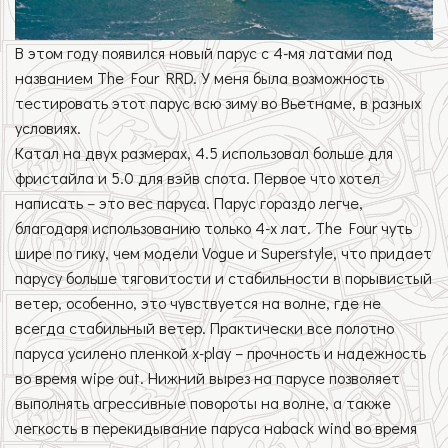
В этом году появился новый парус с 4-мя латами под
названием The Four RRD. У меня была возможность
тестировать этот парус всю зиму во Вьетнаме, в разных
условиях.
Катал на двух размерах, 4.5 использовал больше для
фристайла и 5.0 для вэйв спота. Первое что хотел
написать – это вес паруса. Парус гораздо легче,
благодаря использованию только 4-х лат. The Four чуть
шире по гику, чем модели Vogue и Superstyle, что придает
парусу больше тяговитости и стабильности в порывистый
ветер, особенно, это чувствуется на волне, где не
всегда стабильный ветер. Практически все полотно
паруса усилено пленкой x-play – прочность и надежность
во время wipe out. Нижний вырез на парусе позволяет
выполнять агрессивные повороты на волне, а также
легкость в перекидывание паруса наback wind во время