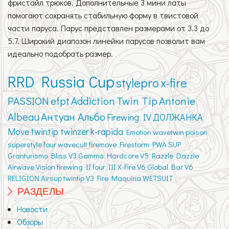
фристайл трюков. Дополнительные 3 мини латы
помогают сохранять стабильную форму в твистовой
части паруса. Парус представлен размерами от 3.3 до
5.7. Широкий диапозон линейки парусов позволит вам
идеально подобрать размер.
RRD Russia Cup
stylepro
x-fire
PASSION
efpt
Addiction
Twin Tip
Antonie
Albeau
Антуан Альбо
Firewing IV
ДОЛЖАНКА
Move
twintip twinzer
k-rapida
Emotion
wavetwin
poison
superstyle
four
wavecult
firemove
Firestorm
PWA
SUP
Granturismo
Bliss V3
Gamma
Hardcore V5
Razzle Dazzle
Airwave
Vision
firewing II
four III
X-Fire V6
Global Bar V6
RELIGION
Airsup
twintip V3
Fire
Maquina
WETSUIT
РАЗДЕЛЫ
Новости
Обзоры